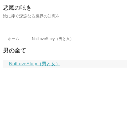
悪魔の呟き
汝に捧ぐ深淵なる魔界の知恵を
ホーム
NotLoveStory（男と女）
男の全て
NotLoveStory（男と女）