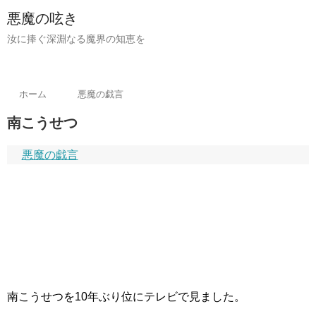
悪魔の呟き
汝に捧ぐ深淵なる魔界の知恵を
ホーム
悪魔の戯言
南こうせつ
悪魔の戯言
南こうせつを10年ぶり位にテレビで見ました。