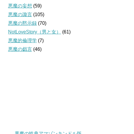
悪魔の妄想
(59)
悪魔の讒言
(105)
悪魔の黙示録
(70)
NotLoveStory（男と女）
(61)
悪魔的倫理学
(7)
悪魔の戯言
(46)
悪魔の性典アマゾンキンドル版