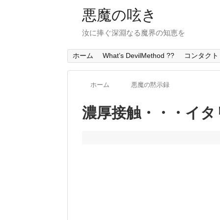
悪魔の呟き
汝に捧ぐ深淵なる魔界の知恵を
ホーム
What’s DevilMethod ??
コンタクト
ホーム
悪魔の黙示録
濃厚接触・・・イタ