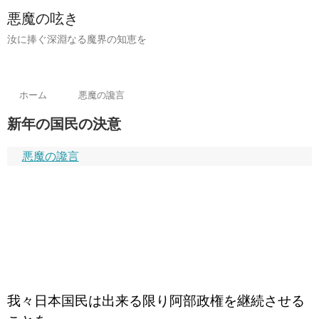
悪魔の呟き
汝に捧ぐ深淵なる魔界の知恵を
ホーム
悪魔の讒言
新年の国民の決意
悪魔の讒言
我々日本国民は出来る限り阿部政権を継続させる